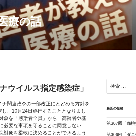
医療の話
検
ロナウイルス指定感染症」
索:
コロナ関連政令の一部改正にとどめる方針を
最近の投稿
定し、10月24日施行することとなりまし
対象を「感染者全員」から「高齢者や基
第307回「扁
に必要な事項を守ることに同意しない
院対象を柔軟に決めることができるよう
第306回「ダ