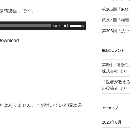
第305回「麻疹
定感染症」です。
第304回「梅毒
ボ
00:00
第303回「抗
リ
ュ
Download
ー
最近のコメント
ム
調
第8回「病原性
節
株式会社
より
に
は
「医者が教え
上
の投稿者
より
下
矢
とはありません。
*
が付いている欄は必
印
アーカイブ
キ
ー
2023年6月
を