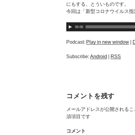
にもする、とういものです。
今回は「新型コロナウイルス指
音
00:00
声
プ
Podcast:
Play in new window
|
レ
ー
Subscribe:
Android
|
RSS
ヤ
ー
コメントを残す
メールアドレスが公開されるこ
須項目です
コメント