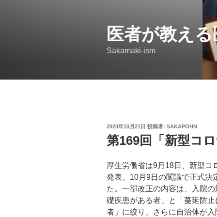
コ
ン
医者が教える
テ
ン
Sakamaki-ism
ツ
へ
ス
キ
ッ
プ
投
2020年10月21日
投稿者:
SAKAPOHN
稿
第169回「新型コ
日:
厚生労働省は9月18日、新型
発表、10月9日の閣議で正式決
た。一部改正の内容は、入院の
礎疾患がある者」と「蔓延防止
者」に絞り、さらに自治体が入