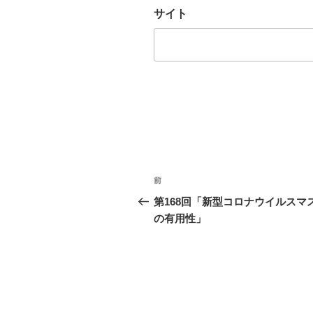
サイト
投
前
過
稿
去
第168回「新型コロナウイルスマ
の
の有用性」
ナ
投
ビ
稿
ゲ
ー