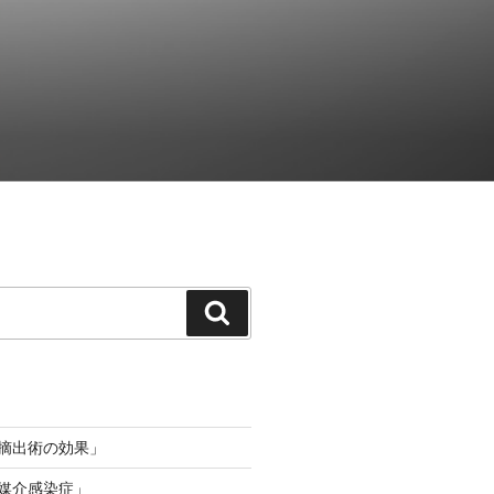
検
索
桃摘出術の効果」
ニ媒介感染症」