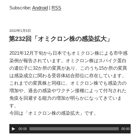
ー
Subscribe:
Android
|
RSS
ヤ
ー
投
2022年1月5日
稿
第232回「オミクロン株の感染拡大」
日:
2021年12月下旬から日本でもオミクロン株による市中感
染例が報告されています。オミクロン株はスパイク蛋白
の遺伝子に32か所の変異があり、このうち15か所の変異
は感染成立に関わる受容体結合部位に存在しています。
これまでの変異株と同様に、オミクロン株でも感染力の
増加や、過去の感染やワクチン接種によって付与された
免疫を回避する能力の増加が明らかになってきていま
す。
今回は「オミクロン株の感染拡大」です。
音
00:00
00:00
声