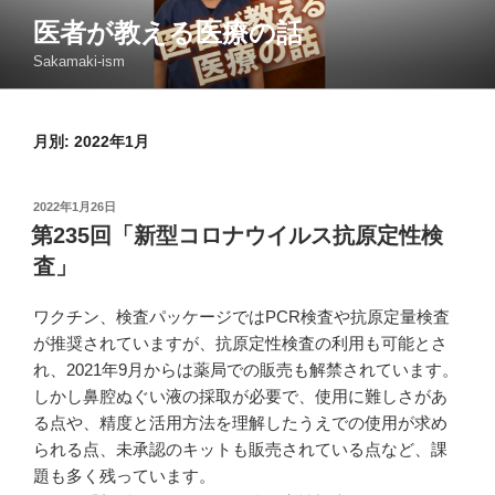
コ
医者が教える医療の話
ン
Sakamaki-ism
テ
ン
ツ
月別: 2022年1月
へ
ス
キ
投
2022年1月26日
ッ
稿
第235回「新型コロナウイルス抗原定性検
日:
プ
査」
ワクチン、検査パッケージではPCR検査や抗原定量検査
が推奨されていますが、抗原定性検査の利用も可能とさ
れ、2021年9月からは薬局での販売も解禁されています。
しかし鼻腔ぬぐい液の採取が必要で、使用に難しさがあ
る点や、精度と活用方法を理解したうえでの使用が求め
られる点、未承認のキットも販売されている点など、課
題も多く残っています。