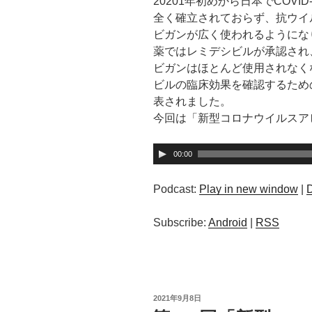
20201年初めから日本でCOV
全く確立されておらず、抗ウイ
ビガンが広く使われるようにな
薬ではレミデシビルが承認され
ビガンはほとんど使用されなく
ビルの臨床効果を確認するため
表されました。
今回は「新型コロナウイルスア
音
00:00
声
プ
Podcast:
Play in new window
|
レ
ー
Subscribe:
Android
|
RSS
ヤ
ー
投
2021年9月8日
稿