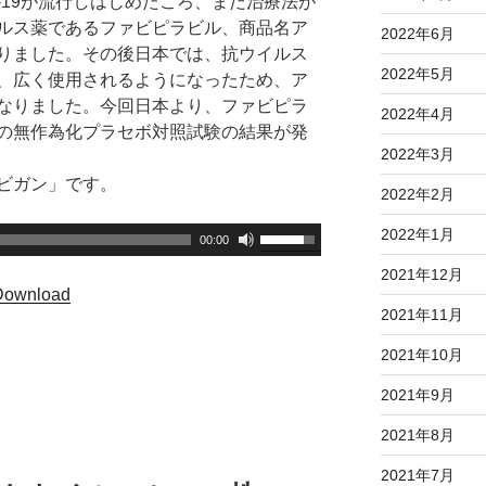
ID-19が流行しはじめたころ、まだ治療法が
キ
ルス薬であるファビピラビル、商品名ア
2022年6月
ー
りました。その後日本では、抗ウイルス
2022年5月
を
、広く使用されるようになったため、ア
使
なりました。今回日本より、ファビピラ
2022年4月
っ
の無作為化プラセボ対照試験の結果が発
2022年3月
て
く
ビガン」です。
2022年2月
だ
さ
2022年1月
ボ
00:00
い
リ
2021年12月
。
ュ
Download
ー
2021年11月
ム
2021年10月
調
節
2021年9月
に
2021年8月
は
上
2021年7月