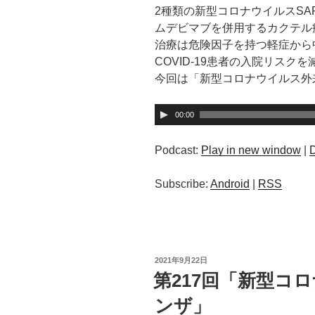
2種類の新型コロナウイルスSAR
ムデビマブを併用するカクテル
治療は危険因子を持つ軽症から
COVID-19患者の入院リス
今回は「新型コロナウイルス外
音
00:00
声
プ
Podcast:
Play in new window
|
レ
ー
Subscribe:
Android
|
RSS
ヤ
ー
投
2021年9月22日
稿
第217回「新型コ
日:
ンザ」