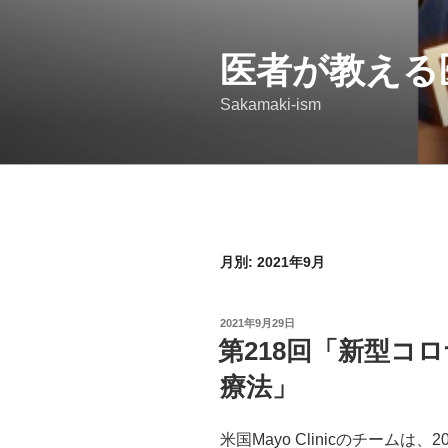
コ
ン
医者が教える
テ
ン
Sakamaki-ism
ツ
へ
ス
キ
ッ
プ
月別: 2021年9月
投
2021年9月29日
稿
第218回「新型コ
日:
療法」
米国Mayo Clinicのチーム