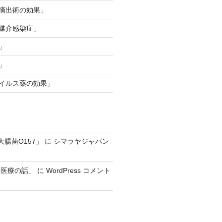
桃摘出術の効果」
ニ媒介感染症」
」
」
ウイルス薬の効果」
大腸菌O157」
に
シマラヤジャパン
る医療の話」
に
WordPress コメント