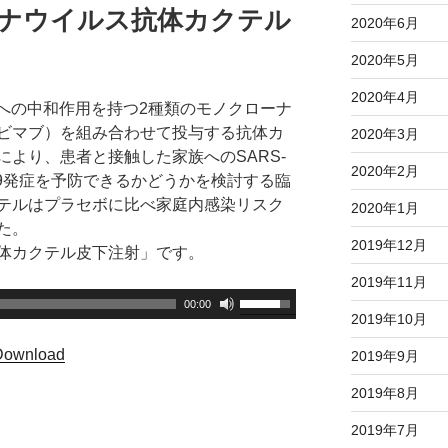
ロナウイルス抗体カクテル
下
2020年6月
矢
2020年5月
印
キ
2020年4月
-2への中和作用を持つ2種類のモノクローナ
ー
ビマブ）を組み合わせて投与する抗体カ
2020年3月
を
より、患者と接触した家族へのSARS-
使
2020年2月
D-19発症を予防できるかどうかを検討する臨
っ
テルはプラセボに比べ家庭内感染リスク
2020年1月
て
た。
く
2019年12月
体カクテル皮下注射」です。
だ
2019年11月
さ
ボ
00:00
い
2019年10月
リ
。
ュ
Download
2019年9月
ー
2019年8月
ム
調
2019年7月
節