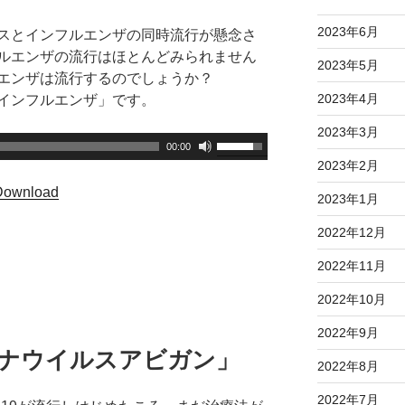
キ
2023年6月
スとインフルエンザの同時流行が懸念さ
ー
ルエンザの流行はほとんどみられません
を
2023年5月
エンザは流行するのでしょうか？
使
2023年4月
インフルエンザ」です。
っ
て
2023年3月
ボ
00:00
く
リ
2023年2月
だ
ュ
Download
さ
2023年1月
ー
い
ム
2022年12月
。
調
2022年11月
節
に
2022年10月
は
2022年9月
上
ロナウイルスアビガン」
下
2022年8月
矢
2022年7月
印