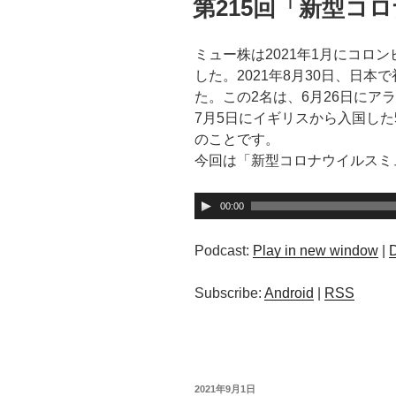
第215回「新型コ
日:
ミュー株は2021年1月にコロ
した。2021年8月30日、日
た。この2名は、6月26日にア
7月5日にイギリスから入国した
のことです。
今回は「新型コロナウイルスミ
音
00:00
声
プ
Podcast:
Play in new window
|
レ
ー
Subscribe:
Android
|
RSS
ヤ
ー
投
2021年9月1日