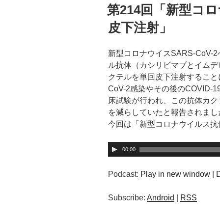
稿
第214回「新型コ
日:
皮下注射」
新型コロナウイスSARS-CoV
ル抗体（カシリビマブとイムデ
クテルを単回皮下注射することに
CoV-2感染やその後のCOVI
床試験が行われ、この抗体カク
を減らしていたと報告されまし
今回は「新型コロナウイルス抗
音
00:00
声
プ
Podcast:
Play in new window
|
レ
ー
Subscribe:
Android
|
RSS
ヤ
ー