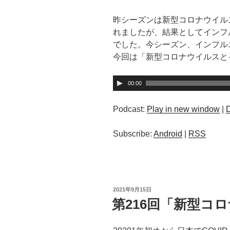
昨シーズンは新型コロナウイル
れましたが、結果としてインフ
でした。今シーズン、インフル
今回は「新型コロナウイルスと
音
00:00
声
プ
Podcast:
Play in new window
|
レ
ー
Subscribe:
Android
|
RSS
ヤ
ー
投
2021年9月15日
稿
第216回「新型コ
日: