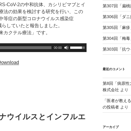
S-CoV-2の中和抗体、カシリビマブとイ
第307回「扁
療法の効果を検討する研究を行い、この
第306回「ダ
中等症の新型コロナウイルス感染症
クを減らしていたと報告しました。
第305回「麻疹
来カクテル療法」です。
第304回「梅毒
ボ
00:00
第303回「抗
リ
ュ
Download
ー
最近のコメント
ム
調
第8回「病原性
節
株式会社
より
に
「医者が教え
は
の投稿者
より
上
ロナウイルスとインフルエ
下
矢
アーカイブ
印