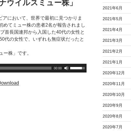
ロナウイルスミュー株」
下
2021年6月
矢
印
ンビアにおいて、世界で最初に見つかりま
2021年5月
キ
本で初めてミュー株の患者2名が報告されまし
2021年4月
ー
ラブ首長国連邦から入国した40代の女性と
を
50代の女性で、いずれも無症状だったと
2021年3月
使
2021年2月
っ
ュー株」です。
て
2021年1月
く
ボ
00:00
2020年12月
だ
リ
さ
ュ
Download
2020年11月
い
ー
。
2020年10月
ム
調
2020年9月
節
に
2020年8月
は
2020年7月
上