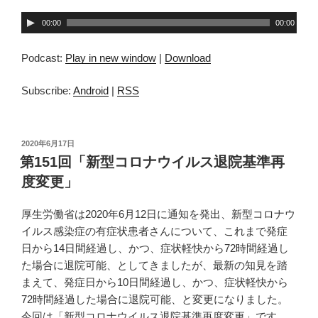
音
00:00
00:00
声
プ
Podcast:
Play in new window
|
Download
レ
ー
Subscribe:
Android
|
RSS
ヤ
ー
投
2020年6月17日
稿
第151回「新型コロナウイルス退院基準再
日:
度変更」
厚生労働省は2020年6月12日に通知を発出、新型コロナウ
イルス感染症の有症状患者さんについて、これまで発症
日から14日間経過し、かつ、症状軽快から72時間経過し
た場合に退院可能、としてきましたが、最新の知見を踏
まえて、発症日から10日間経過し、かつ、症状軽快から
72時間経過した場合に退院可能、と変更になりました。
今回は「新型コロナウイルス退院基準再度変更」です。