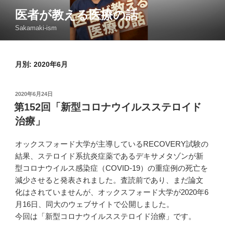
コ
医者が教える医療の話
ン
Sakamaki-ism
テ
ン
ツ
月別: 2020年6月
へ
ス
キ
投
2020年6月24日
ッ
稿
第152回「新型コロナウイルスステロイド
日:
プ
治療」
オックスフォード大学が主導しているRECOVERY試験の
結果、ステロイド系抗炎症薬であるデキサメタゾンが新
型コロナウイルス感染症（COVID-19）の重症例の死亡を
減少させると発表されました。査読前であり、まだ論文
化はされていませんが、オックスフォード大学が2020年6
月16日、同大のウェブサイトで公開しました。
今回は「新型コロナウイルスステロイド治療」です。