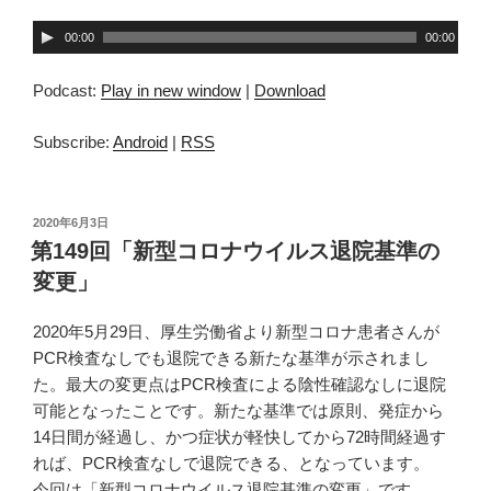
音
00:00
00:00
声
プ
Podcast:
Play in new window
|
Download
レ
ー
Subscribe:
Android
|
RSS
ヤ
ー
投
2020年6月3日
稿
第149回「新型コロナウイルス退院基準の
日:
変更」
2020年5月29日、厚生労働省より新型コロナ患者さんが
PCR検査なしでも退院できる新たな基準が示されまし
た。最大の変更点はPCR検査による陰性確認なしに退院
可能となったことです。新たな基準では原則、発症から
14日間が経過し、かつ症状が軽快してから72時間経過す
れば、PCR検査なしで退院できる、となっています。
今回は「新型コロナウイルス退院基準の変更」です。