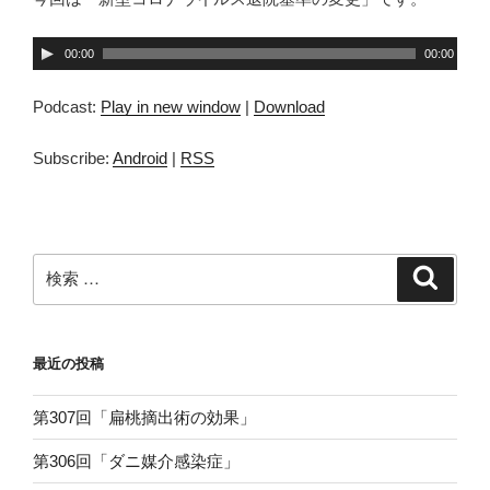
音
00:00
00:00
声
プ
Podcast:
Play in new window
|
Download
レ
ー
Subscribe:
Android
|
RSS
ヤ
ー
検
検
索
索:
最近の投稿
第307回「扁桃摘出術の効果」
第306回「ダニ媒介感染症」