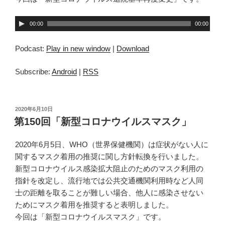
音
00:00
00:00
声
プ
Podcast:
Play in new window
|
Download
レ
ー
Subscribe:
Android
|
RSS
ヤ
ー
投
2020年6月10日
稿
第150回「新型コロナウイルスマスク」
日:
2020年6月5日、WHO（世界保健機関）は症状がない人に
関するマスク着用の推奨に関し方針転換を行いました。
新型コロナウイルス感染拡大阻止のためのマスク利用の
指針を改定し、流行地では公共交通機関利用時など人同
士の距離を取ることが難しい場合、他人に感染させない
ためにマスク着用を推奨すると表明しました。
今回は「新型コロナウイルスマスク」です。