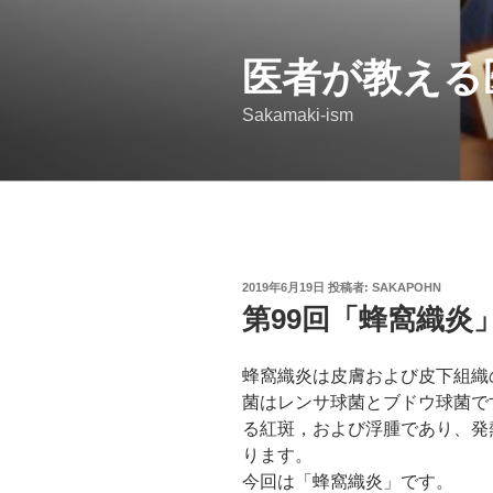
コ
ン
医者が教える
テ
ン
Sakamaki-ism
ツ
へ
ス
キ
ッ
プ
投
2019年6月19日
投稿者:
SAKAPOHN
稿
第99回「蜂窩織炎
日:
蜂窩織炎は皮膚および皮下組織
菌はレンサ球菌とブドウ球菌で
る紅斑，および浮腫であり、発
ります。
今回は「蜂窩織炎」です。