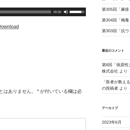
第305回「麻疹
ボ
00:00
リ
第304回「梅毒
ュ
Download
第303回「抗
ー
ム
調
最近のコメント
節
に
第8回「病原性
は
株式会社
より
上
下
「医者が教え
矢
の投稿者
より
とはありません。
*
が付いている欄は必
印
キ
ー
アーカイブ
を
使
2023年6月
っ