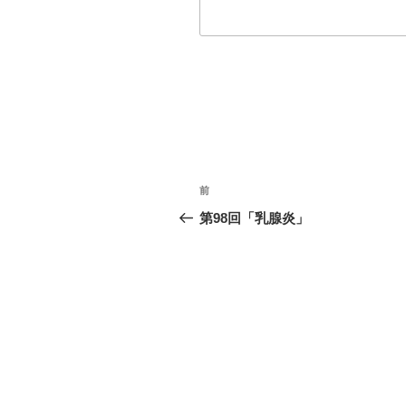
投
前
過
稿
去
第98回「乳腺炎」
の
ナ
投
ビ
稿
ゲ
ー
シ