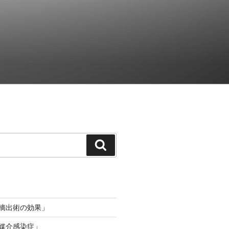
検
索
桃摘出術の効果」
ニ媒介感染症」