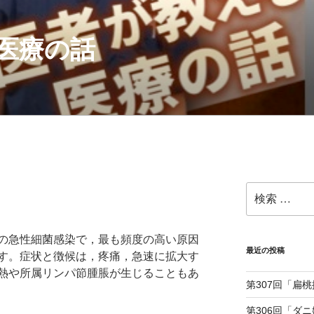
医療の話
検
」
索:
の急性細菌感染で，最も頻度の高い原因
最近の投稿
す。症状と徴候は，疼痛，急速に拡大す
熱や所属リンパ節腫脹が生じることもあ
第307回「扁
第306回「ダ